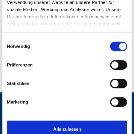
motivi estetici.
Verwendung unserer Website an unsere Partner für
soziale Medien, Werbung und Analysen weiter. Unsere
Partner führen diese Informationen möglicherweise mit
weiteren Daten zusammen, die Sie ihnen bereitgestellt
haben oder die sie im Rahmen Ihrer Nutzung der Dienste
Quale superficie preferite?
gesammelt haben.
Einwilligungsauswahl
Notwendig
Contatto diretto
Präferenzen
Statistiken
Marketing
Preferite un contatto
personale?
Alle zulassen