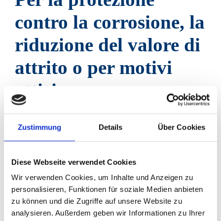
contro la corrosione, la
riduzione del valore di
attrito o per motivi
ottici
La finitura delle superfici ha scopi diversi.
L'elenco è lungo: zincatura, nichelatura, zinco-
Zustimmung
Details
Über Cookies
nichel, zinco-ferro, Geomet, Delta Protekt, KTL,
brunitura, passivazione, fosfatazione, sigillatura
Diese Webseite verwendet Cookies
e molto altro. Per ridurre il valore di attrito si
Wir verwenden Cookies, um Inhalte und Anzeigen zu
utilizzano Gleitmo 605, Finigard o Torque 'N'
personalisieren, Funktionen für soziale Medien anbieten
Tension. La cromatura, l'anodizzazione e la
zu können und die Zugriffe auf unsere Website zu
lucidatura sono spesso effettuate soprattutto per
analysieren. Außerdem geben wir Informationen zu Ihrer