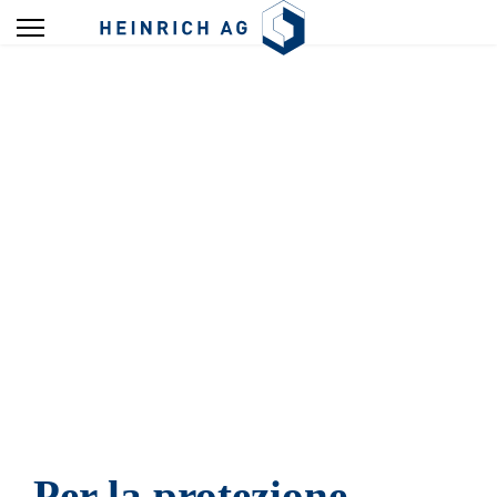
Superfici
Piccole parti, finitura squisita
Per la protezione