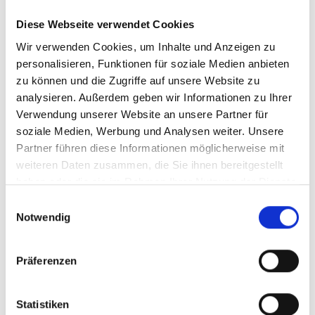
Diese Webseite verwendet Cookies
Wir verwenden Cookies, um Inhalte und Anzeigen zu
personalisieren, Funktionen für soziale Medien anbieten
zu können und die Zugriffe auf unsere Website zu
analysieren. Außerdem geben wir Informationen zu Ihrer
Verwendung unserer Website an unsere Partner für
Des millions de pièces par an Zéro défaut. La précision ne
Votre spécialiste de la
soziale Medien, Werbung und Analysen weiter. Unsere
connaît pas d'alternative.
documentation
Partner führen diese Informationen möglicherweise mit
weiteren Daten zusammen, die Sie ihnen bereitgestellt
haben oder die sie im Rahmen Ihrer Nutzung der Dienste
gesammelt haben.
Einwilligungsauswahl
Notwendig
Präferenzen
Documentation technique, gestion de l'expédition, douanes,
Statistiken
contrats de transport et autres. La précision à chaque