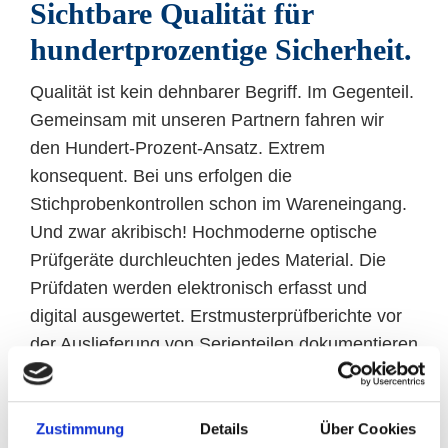
Sichtbare Qualität für
hundertprozentige Sicherheit.
Qualität ist kein dehnbarer Begriff. Im Gegenteil.
Gemeinsam mit unseren Partnern fahren wir
den Hundert-Prozent-Ansatz. Extrem
konsequent. Bei uns erfolgen die
Stichprobenkontrollen schon im Wareneingang.
Und zwar akribisch! Hochmoderne optische
Prüfgeräte durchleuchten jedes Material. Die
Prüfdaten werden elektronisch erfasst und
digital ausgewertet. Erstmusterprüfberichte vor
der Auslieferung von Serienteilen dokumentieren
die Qualität, die unser Haus verlässt. Alles kann
jederzeit nachvollzogen werden. Mit dem
Produktionsteil-Freigabeverfahren PPAP für den
Zustimmung
Details
Über Cookies