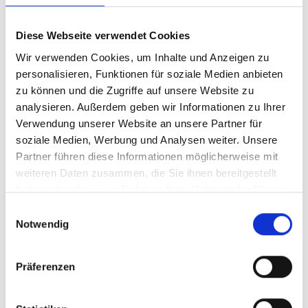
Automotive-Bereich können wir alle
Anforderungen und Spezifikationen nachweisen.
Diese Webseite verwendet Cookies
Unser Qualitätsmanagement-System wird von
Wir verwenden Cookies, um Inhalte und Anzeigen zu
einem akkreditierten Überwachungsdienstleister
personalisieren, Funktionen für soziale Medien anbieten
nach DIN EN ISO 9001 zertifiziert.
zu können und die Zugriffe auf unsere Website zu
analysieren. Außerdem geben wir Informationen zu Ihrer
Verwendung unserer Website an unsere Partner für
soziale Medien, Werbung und Analysen weiter. Unsere
Partner führen diese Informationen möglicherweise mit
weiteren Daten zusammen, die Sie ihnen bereitgestellt
haben oder die sie im Rahmen Ihrer Nutzung der Dienste
gesammelt haben.
Einwilligungsauswahl
Notwendig
Präferenzen
Für den Bereich Qualität steht Ihnen unser
Team gerne kompetent zur Verfügung.